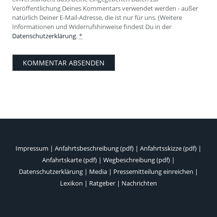
Veröffentlichung Deines Kommentars verwendet werden - außer
natürlich Deiner E-Mail-Adresse, die ist nur für uns. (Weitere
Informationen und Widerrufshinweise findest Du in der
Datenschutzerklärung
.
*
Impressum
|
Anfahrtsbeschreibung (pdf)
|
Anfahrtsskizze (pdf)
|
Anfahrtskarte (pdf)
|
Wegbeschreibung (pdf)
|
Datenschutzerklärung
|
Media
|
Pressemitteilung einreichen
|
Lexikon
|
Ratgeber
|
Nachrichten