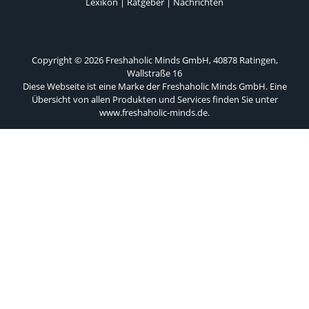
Lexikon
|
Ratgeber
|
Nachrichten
Copyright © 2026 Freshaholic Minds GmbH, 40878 Ratingen,
Wallstraße 16
Diese Webseite ist eine Marke der Freshaholic Minds GmbH. Eine
Übersicht von allen Produkten und Services finden Sie unter
www.freshaholic-minds.de
.