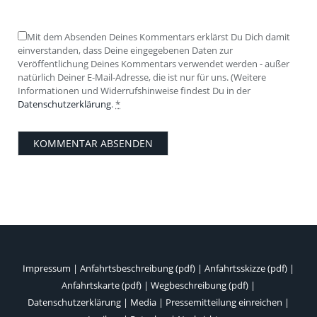
Mit dem Absenden Deines Kommentars erklärst Du Dich damit
einverstanden, dass Deine eingegebenen Daten zur
Veröffentlichung Deines Kommentars verwendet werden - außer
natürlich Deiner E-Mail-Adresse, die ist nur für uns. (Weitere
Informationen und Widerrufshinweise findest Du in der
Datenschutzerklärung
.
*
Impressum
|
Anfahrtsbeschreibung (pdf)
|
Anfahrtsskizze (pdf)
|
Anfahrtskarte (pdf)
|
Wegbeschreibung (pdf)
|
Datenschutzerklärung
|
Media
|
Pressemitteilung einreichen
|