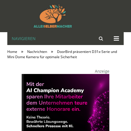
NAVIGIEREN
alles | selbst |
»
»
Home
Nachrichten
DoorBird präsentiert D31x-Serie und
MACHER
Mini Dome Kamera für optimale Sicherheit