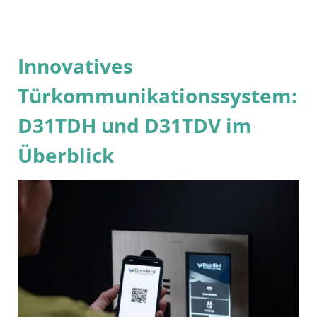
Innovatives
Türkommunikationssystem:
D31TDH und D31TDV im
Überblick