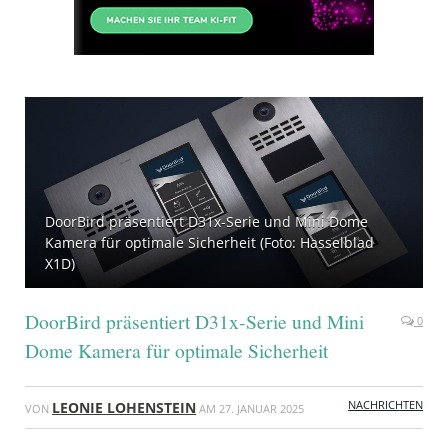
DoorBird präsentiert D31x-Serie und Mini Dome
Kamera für optimale Sicherheit (Foto: Hasselblad
X1D)
DoorBird präsentiert D31x-Serie und Mini
0
Dome Kamera für optimale Sicherheit
NACHRICHTEN
LEONIE LOHENSTEIN
VON
AM
27. JANUAR 2025