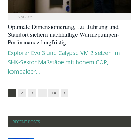
11. MAI 2026
Optimale Dimensionierung, Luftführung und
Standort sichern nachhaltige Wärmepumpen-
Performance langfristig
Explorer Evo 3 und Calypso VM 2 setzen im
SHK-Sektor Maßstäbe mit hohem COP,
kompakter…
Nachfolger
1
2
3
…
14
RECENT POSTS