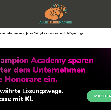
se behalten zehn Jahre Gültigkeit trotz neuer EU-Regelungen
MACHER