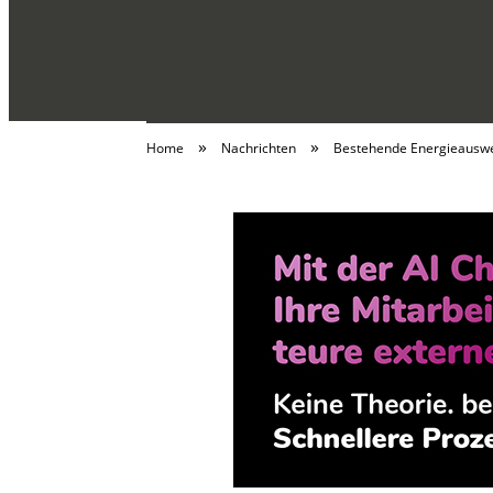
»
»
Home
Nachrichten
Bestehende Energieauswei
alles | selbst | 