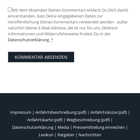
Mit dem Absenden Deines Kommentars erklärst Du Dich damit
einverstanden, dass Deine eingegebenen Daten zur
Veröffentlichung Deines Kommentars verwendet werden - außer
natürlich Deiner E-Mail-Adresse, die ist nur für uns. (Weitere
Informationen und Widerrufshinweise findest Du in der
Datenschutzerklärung
.
*
Impressum
|
Anfahrtsbeschreibung (pdf)
|
Anfahrtsskizze (pdf)
|
Anfahrtskarte (pdf)
|
Wegbeschreibung (pdf)
|
Datenschutzerklärung
|
Media
|
Pressemitteilung einreichen
|
Lexikon
|
Ratgeber
|
Nachrichten