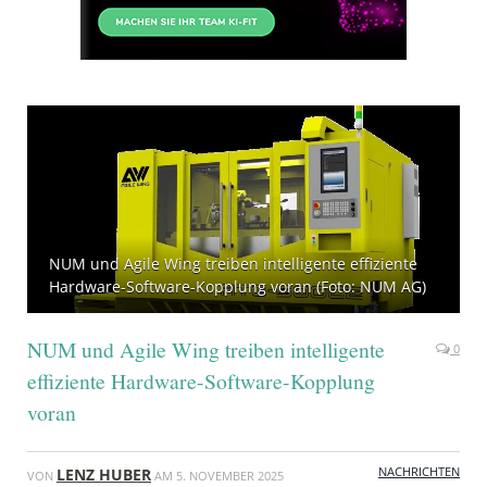
NUM und Agile Wing treiben intelligente effiziente
Hardware-Software-Kopplung voran (Foto: NUM AG)
NUM und Agile Wing treiben intelligente
0
effiziente Hardware-Software-Kopplung
voran
NACHRICHTEN
LENZ HUBER
VON
AM
5. NOVEMBER 2025