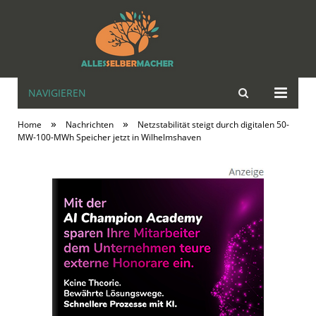
NAVIGIEREN
alles | selbst |
»
»
Home
Nachrichten
Netzstabilität steigt durch digitalen 50-
MACHER
MW-100-MWh Speicher jetzt in Wilhelmshaven