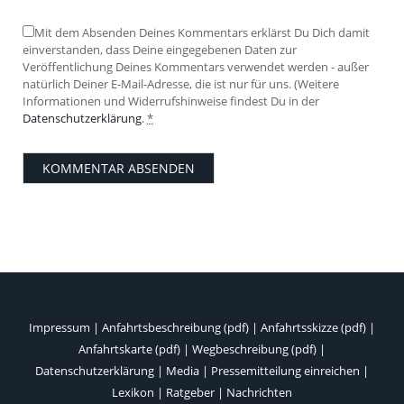
Mit dem Absenden Deines Kommentars erklärst Du Dich damit
einverstanden, dass Deine eingegebenen Daten zur
Veröffentlichung Deines Kommentars verwendet werden - außer
natürlich Deiner E-Mail-Adresse, die ist nur für uns. (Weitere
Informationen und Widerrufshinweise findest Du in der
Datenschutzerklärung
.
*
Impressum
|
Anfahrtsbeschreibung (pdf)
|
Anfahrtsskizze (pdf)
|
Anfahrtskarte (pdf)
|
Wegbeschreibung (pdf)
|
Datenschutzerklärung
|
Media
|
Pressemitteilung einreichen
|
Lexikon
|
Ratgeber
|
Nachrichten