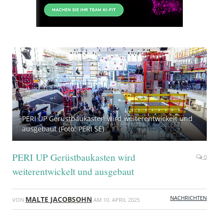
PERI UP Gerüstbaukasten wird weiterentwickelt und
ausgebaut (Foto: PERI SE)
PERI UP Gerüstbaukasten wird
0
weiterentwickelt und ausgebaut
NACHRICHTEN
MALTE JACOBSOHN
VON
AM
10. APRIL 2025