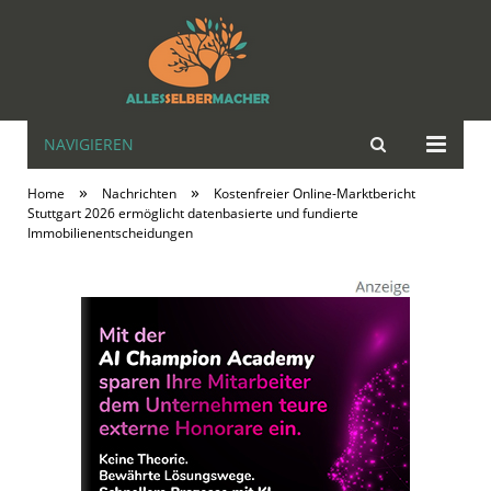
NAVIGIEREN
alles | selbst |
»
»
Home
Nachrichten
Kostenfreier Online-Marktbericht
MACHER
Stuttgart 2026 ermöglicht datenbasierte und fundierte
Immobilienentscheidungen