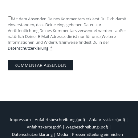
Mit dem Absenden Deines Kommentars erklärst Du Dich damit
einverstanden, dass Deine eingegebenen Daten zur
Veröffentlichung Deines Kommentars verwendet werden - außer
natürlich Deiner E-Mail-Adresse, die ist nur für uns. (Weitere
Informationen und Widerrufshinweise findest Du in der
Datenschutzerklärung
.
*
Impressum
|
Anfahrtsbeschreibung (pdf)
|
Anfahrtsskizze (pdf)
|
Anfahrtskarte (pdf)
|
Wegbeschreibung (pdf)
|
Datenschutzerklärung
|
Media
|
Pressemitteilung einreichen
|