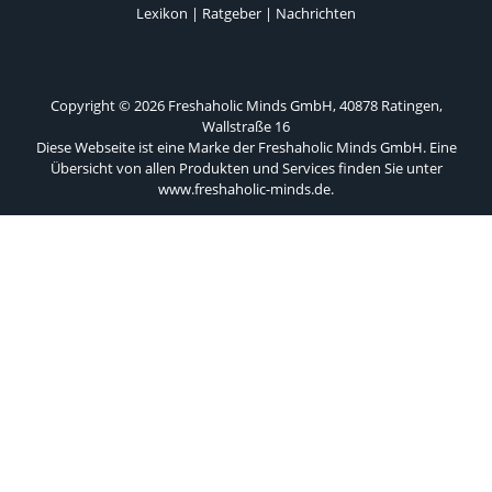
Lexikon
|
Ratgeber
|
Nachrichten
Copyright © 2026 Freshaholic Minds GmbH, 40878 Ratingen,
Wallstraße 16
Diese Webseite ist eine Marke der Freshaholic Minds GmbH. Eine
Übersicht von allen Produkten und Services finden Sie unter
www.freshaholic-minds.de
.