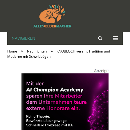
NAVIGIEREN
alles | selbst |
»
»
Home
Nachrichten
KNOBLOCH vereint Tradition und
MACHER
Moderne mit Schwibbögen