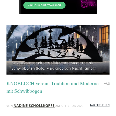
KNOBLOCH vereint Tradition und Moderne mit
Schwibbögen (Foto: Max Knobloch Nachf. GmbH)
KNOBLOCH vereint Tradition und Moderne
0
mit Schwibbögen
NACHRICHTEN
NADINE SCHOLLKOPFE
VON
AM
3. FEBRUAR 2025