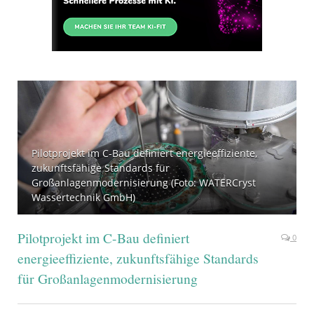
Pilotprojekt im C-Bau definiert energieeffiziente,
zukunftsfähige Standards für
Großanlagenmodernisierung (Foto: WATERCryst
Wassertechnik GmbH)
Pilotprojekt im C-Bau definiert
0
energieeffiziente, zukunftsfähige Standards
für Großanlagenmodernisierung