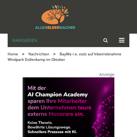
NAVIGIEREN
alles | selbst |
»
»
Home
Nachrichten
BayWa r.e. stolz auf Inbetriebnahme
MACHER
Windpark Dollenkamp im Oktober