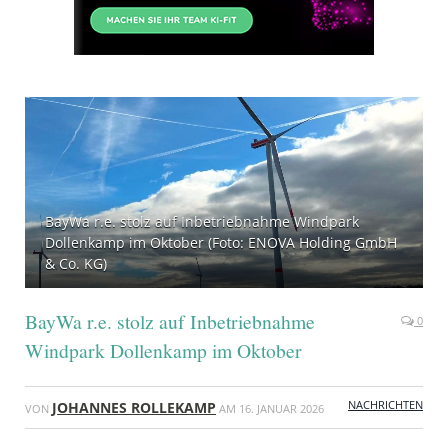
BayWa r.e. stolz auf Inbetriebnahme Windpark
Dollenkamp im Oktober (Foto: ENOVA Holding GmbH
& Co. KG)
BayWa r.e. stolz auf Inbetriebnahme
0
Windpark Dollenkamp im Oktober
NACHRICHTEN
JOHANNES ROLLEKAMP
VON
AM
16. JANUAR 2026